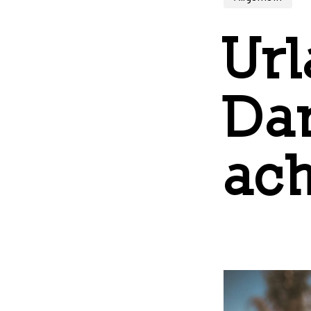
Url
Dar
ac