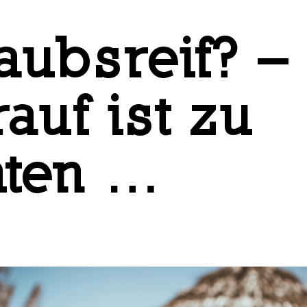
aubsreif? –
auf ist zu
hten …