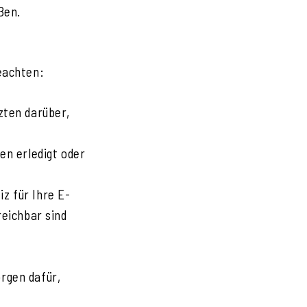
ßen.
beachten:
zten darüber,
en erledigt oder
z für Ihre E-
reichbar sind
orgen dafür,