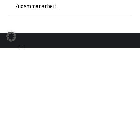
Zusammenarbeit.
Jobs
Bewerber Service
Unternehmer Service
Warum K&M
News
Kontakt
KARRIERE & MACHER