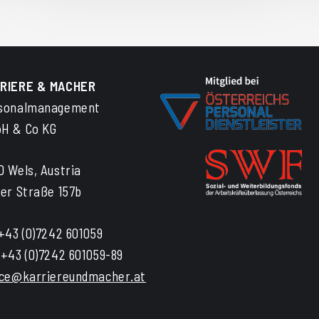
RIERE & MACHER
sonalmanagement
H & Co KG
0 Wels, Austria
zer Straße 157b
 +43 (0)7242 601059
 +43 (0)7242 601059-89
ice@karriereundmacher.at