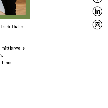
LINKED
INSTA
etrieb Thaler
 mittlerweile
n.
uf eine