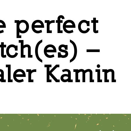
e perfect
tch(es) –
aler Kamin