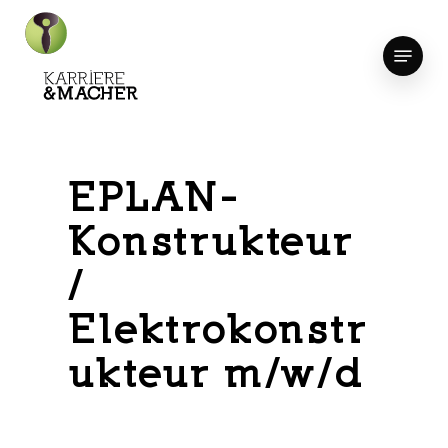
Skip
to
Menu
Close
main
Menu
content
EPLAN-
Konstrukteur
/
Elektrokonstr
ukteur m/w/d