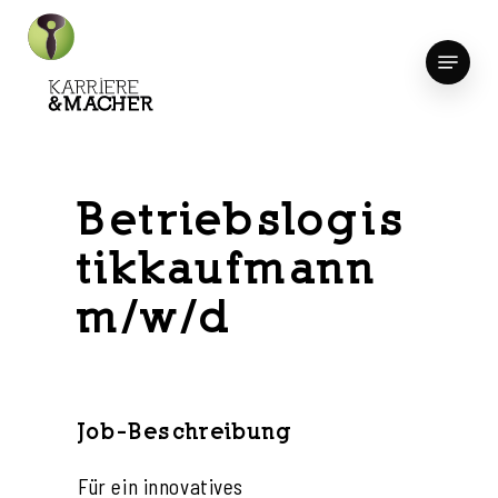
Skip
to
Menu
Close
main
Menu
content
Betriebslogis
tikkaufmann
m/w/d
Job-Beschreibung
Für ein innovatives