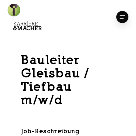
Skip
to
Menu
Close
main
Menu
content
Bauleiter
Gleisbau /
Tiefbau
m/w/d
Job-Beschreibung