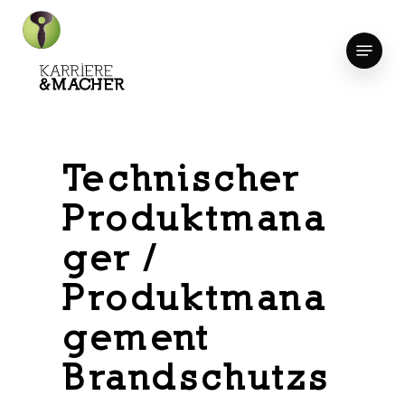
Skip
to
Menu
Close
main
Menu
content
Technischer
Produktmana
ger /
Produktmana
gement
Brandschutzs