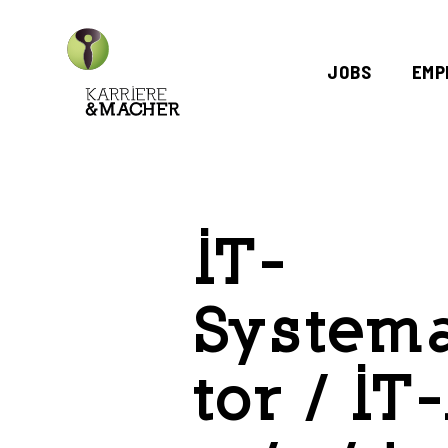
Skip
to
JOBS
EMP
main
content
IT-
System
tor / I