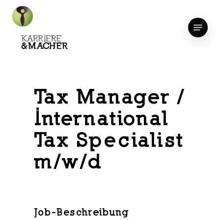
Skip
to
Menu
Close
main
Menu
content
Tax Manager /
International
Tax Specialist
m/w/d
Job-Beschreibung