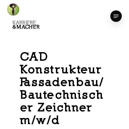
Skip
to
Menu
Close
main
Menu
content
CAD
Konstrukteur
Fassadenbau/
Bautechnisch
er Zeichner
m/w/d