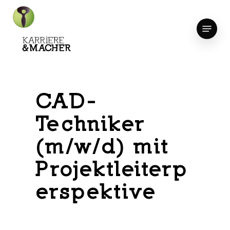
Skip
to
Menu
Close
main
Menu
content
CAD-
Techniker
(m/w/d) mit
Projektleiterp
erspektive