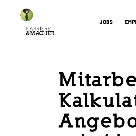
Skip
to
JOBS
EMP
main
content
Mitarbe
Kalkula
Angebo