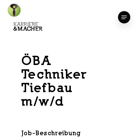
Skip
to
Menu
Close
main
Menu
content
ÖBA
Techniker
Tiefbau
m/w/d
Job-Beschreibung