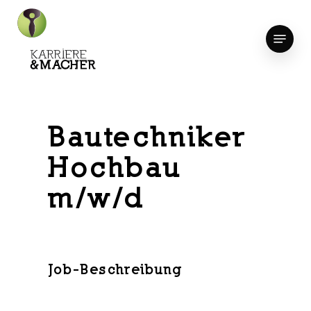
Skip
to
Menu
Close
main
Menu
content
Bautechniker
Hochbau
m/w/d
Job-Beschreibung