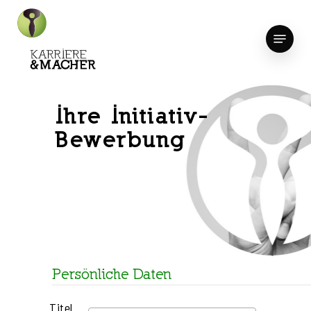
Skip
to
Menu
Close
main
Menu
content
Ihre Initiativ-
Bewerbung
Persönliche Daten
Titel