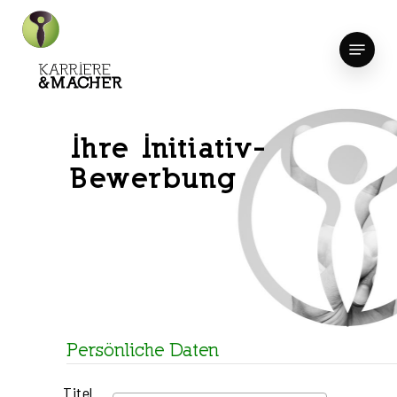
Skip
to
Menu
Close
main
Menu
content
Ihre Initiativ-
Bewerbung
Persönliche Daten
Titel