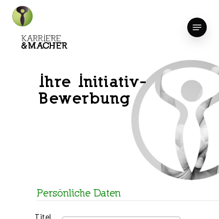
Skip
to
Menu
Close
main
Menu
content
Ihre Initiativ-
Bewerbung
Persönliche Daten
Titel